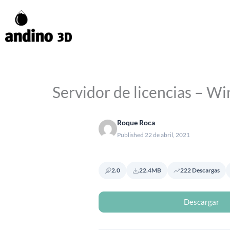
Ir
al
contenido
Servidor de licencias – W
Roque Roca
Published 22 de abril, 2021
2.0
22.4MB
222 Descargas
Descargar