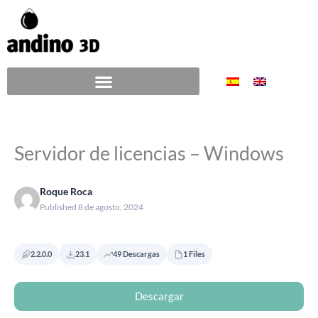
Ir
al
contenido
Servidor de licencias – Windows
Roque Roca
Published 8 de agosto, 2024
2.2.0.0
23.1
49 Descargas
1 Files
Descargar