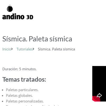
Ir
al
contenido
Sísmica. Paleta sísmica
Inicio
Tutoriales
Sísmica. Paleta sísmica
Duración: 5 minutos.
Temas tratados:
Paletas particulares.
Paletas globales.
Paletas personalizadas.